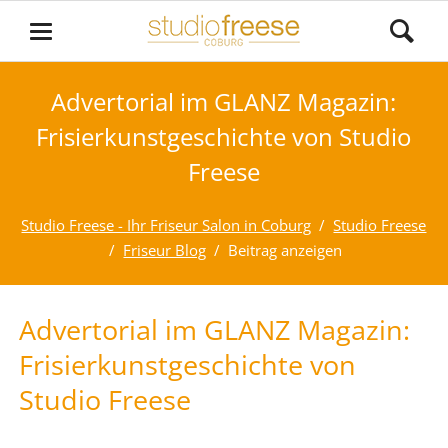
Advertorial im GLANZ Magazin:
Frisierkunstgeschichte von Studio
Freese
Studio Freese - Ihr Friseur Salon in Coburg
Studio Freese
Friseur Blog
Beitrag anzeigen
Advertorial im GLANZ Magazin:
Frisierkunstgeschichte von
Studio Freese