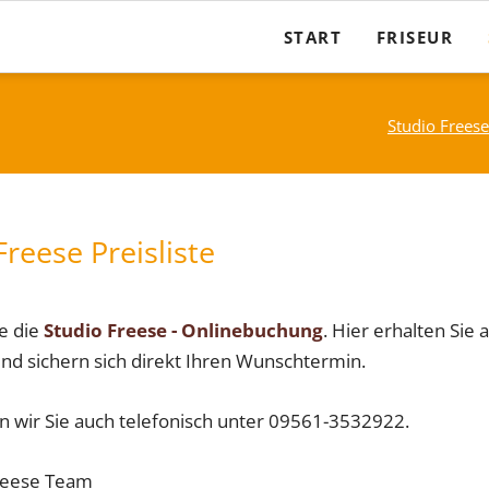
START
FRISEUR
Damen
Studio Freese
Herren
Kinder
Freese Preisliste
Geschenkgut
Brautfrisuren
e die
Studio Freese - Onlinebuchung
. Hier erhalten Sie
nd sichern sich direkt Ihren Wunschtermin.
n wir Sie auch telefonisch unter 09561-3532922.
Freese Team