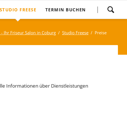
Navigation
STUDIO FREESE
TERMIN BUCHEN
überspringen
Kontakt und Anfahrt
 - Ihr Friseur Salon in Coburg
Studio Freese
Preise
Team
scheine
Jobs
Jugendstilhaus
 alle Informationen über Dienstleistungen
Galerie
Friseur Blog