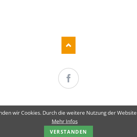
Facebook
ATION
RT
FRISEUR
STUDIO FREESE
TERMIN BU
nden wir Cookies. Durch die weitere Nutzung der Websit
PRINGEN
Mehr Infos
ahrt
|
Impressum
|
Datenschutz
|
Seitenübersicht
|© 202
VERSTANDEN