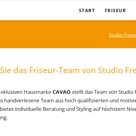
START
FRISEUR
Damen
Studio Freese
Herren
Kinder
Sie das Friseur-Team von Studio F
Geschenkgut
Brautfrisuren
exklusiven Hausmarke
CAVAO
stellt das Team von Studi
as handverlesene Team aus hoch qualifizierten und motivi
ietet individuelle Beratung und Styling auf höchstem Ni
ng.