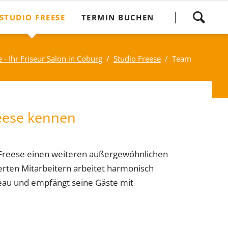
Navigation
STUDIO FREESE
TERMIN BUCHEN
überspringen
Kontakt und Anfahrt
 - Ihr Friseur Salon in Coburg
Studio Freese
Team
Preise
reese kennen
scheine
Jobs
Jugendstilhaus
o Freese einen weiteren außergewöhnlichen
Galerie
erten Mitarbeitern arbeitet harmonisch
veau und empfängt seine Gäste mit
Friseur Blog