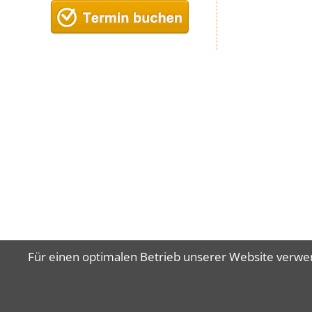
NAVIG
STA
Für einen optimalen Betrieb unserer Website verwe
ÜBERS
Kontakt und Anf