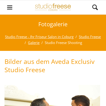
Fotogalerie
Studio Freese - Ihr Friseur Salon in Coburg
Studio Freese
Galerie
Studio Freese Shooting
Bilder aus dem Aveda Exclusiv
Studio Freese