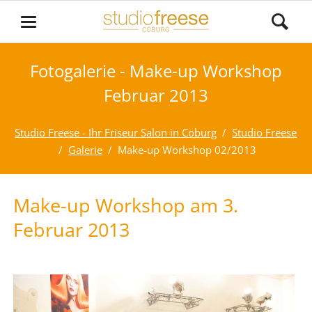
Fotogalerie - Make-up Workshop
Februar 2013
Studio Freese - Ihr Friseur Salon in Coburg
Studio Freese
Galerie
Make-up Workshop 02/2013
Make-up Workshop am 3.
Februar 2013